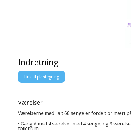
Indretning
Link til plantegning
V
ærelser
Værelserne med i alt 68 senge er fordelt primært p
• Gang A med 4 værelser med 4 senge, og 3 værelser
toiletrum