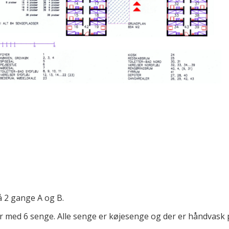
å 2 gange A og B.
 med 6 senge. Alle senge er køjesenge og der er håndvask p