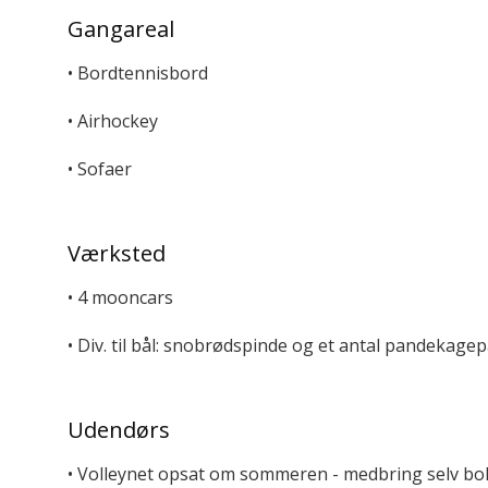
Gangareal
• Bordtennisbord
• Airhockey
• Sofaer
Værksted
• 4 mooncars
• Div. til bål: snobrødspinde og et antal pandekag
Udendørs
• Volleynet opsat om sommeren - medbring selv bol