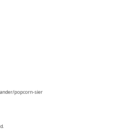
epander/popcorn-sier
d.