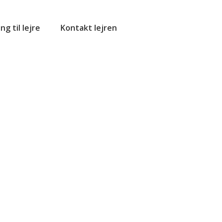
ng til lejre
Kontakt lejren