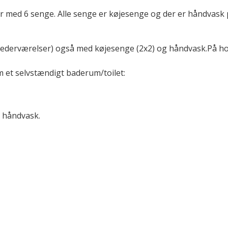
 med 6 senge. Alle senge er køjesenge og der er håndvask p
ederværelser) også med køjesenge (2x2) og håndvask.På hov
 et selvstændigt baderum/toilet:
g håndvask.