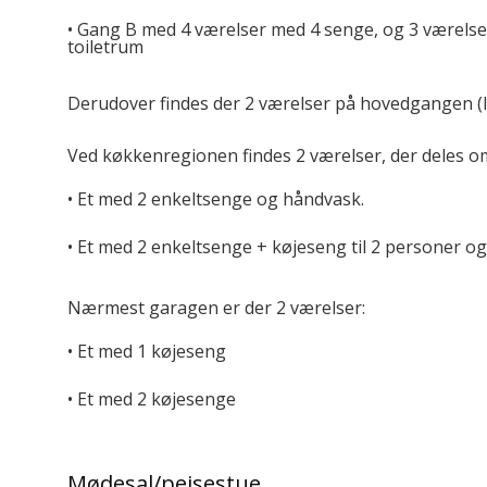
• Gang B med 4 værelser med 4 senge, og 3 værelser
toiletrum
Derudover findes der 2 værelser på hovedgangen (l
Ved køkkenregionen findes 2 værelser, der deles om
• Et med 2 enkeltsenge og håndvask.
• Et med 2 enkeltsenge + køjeseng til 2 personer o
Nærmest garagen er der 2 værelser:
• Et med 1 køjeseng
• Et med 2 køjesenge
Mødesal/pejsestue